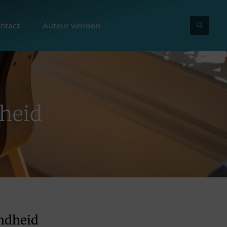
ntact
Auteur worden
heid
ondheid