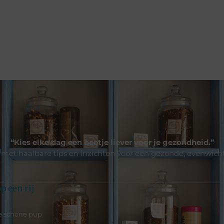
“Kies elke dag een beetje liever voor je gezondheid.”
 met haalbare tips en inzichten voor een gezonde, evenwichtige
p een rij
e schone pup