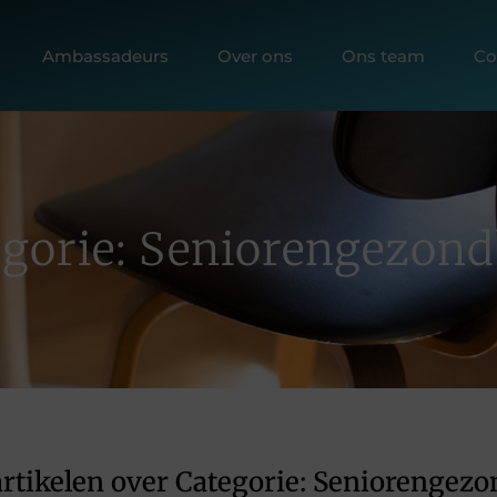
Ambassadeurs
Over ons
Ons team
Co
egorie: Seniorengezond
rtikelen over Categorie: Seniorengez