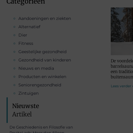
Categorieën
Aandoeningen en ziekten
Alternatief
Dier
Fitness
Geestelijke gezondheid
Gezondheid van kinderen
De voordel
barrelsaun
Nieuws en media
een traditi
Producten en winkelen
buitensau
Seniorengezondheid
Lees verder 
Zintuigen
Nieuwste
Artikel
De Geschiedenis en Filosofie van
RevitaLash: Meer dan Alleen