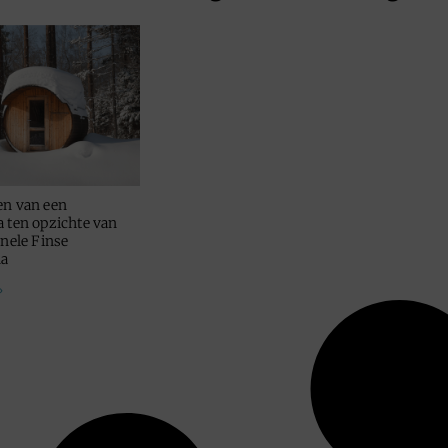
en van een
a ten opzichte van
onele Finse
na
»