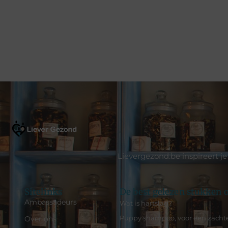
Lievergezond.be inspireert je
Sitelinks
De best gelezen stukken o
Ambassadeurs
Wat is hartslag?
Puppy shampoo, voor een zacht
Over ons