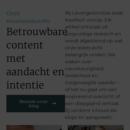
Onze
Bij Lievergezond.be staat
kwaliteit voorop. Elk
Kwaliteitsbelofte
artikel ontstaat uit
Betrouwbare
zorgvuldige research en
wordt afgestemd op wat
content
onze lezers écht
belangrijk vinden. We
met
waken over
aandacht en
nauwkeurigheid,
helderheid en
intentie
toegevoegde waarde –
of het nu gaat om een
inspirerend overzicht of
Bezoek onze
een diepgaand verhaal.
blog
Jij verdient inhoud die
klopt én aanspreekt.