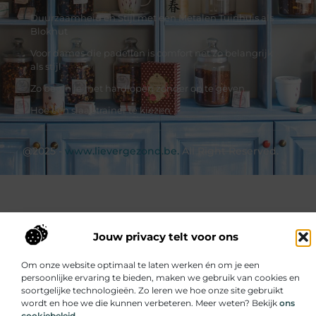
Duurzaamheid en Stijl met een Metalen Tuinhuis als
Blokhut
Voor dames die padellen is comfort net zo belangrijk
als stijl
Zo begin je met hardlopen zonder op te geven
Hoe een slaaptrainer te kiezen
@2025 -
www.lievergezond.be.
All Right Reserved.
Jouw privacy telt voor ons
Om onze website optimaal te laten werken én om je een
persoonlijke ervaring te bieden, maken we gebruik van cookies en
soortgelijke technologieën. Zo leren we hoe onze site gebruikt
wordt en hoe we die kunnen verbeteren. Meer weten? Bekijk
ons
cookiebeleid
.