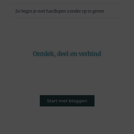
Zo begin je met hardlopen zonder op te geven
Ontdek, deel en verbind
Op ons platform komen schrijvers en lezers
samen. Van opinies tot lifestyle – iedereen is
welkom. Deel jouw verhaal of ontdek dat van
een ander.
Start met bloggen