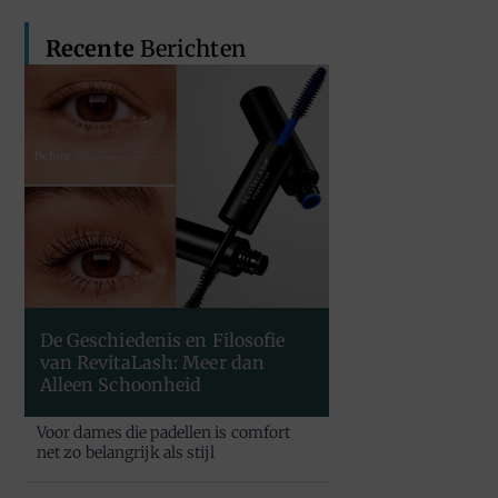
Recente
Berichten
De Geschiedenis en Filosofie
van RevitaLash: Meer dan
Alleen Schoonheid
Voor dames die padellen is comfort
net zo belangrijk als stijl