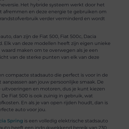
zineversie. Het hybride systeem werkt door het
 het afremmen en deze energie te gebruiken om
brandstofverbruik verder verminderd en wordt
auto, dan zijn de Fiat 500, Fiat 500c, Dacia
 Elk van deze modellen heeft zijn eigen unieke
e waard maken om te overwegen als je een
zicht van de sterke punten van elk van deze
en compacte stadsauto die perfect is voor in de
kunt aanpassen aan jouw persoonlijke smaak. De
nde uitvoeringen en motoren, dus je kunt kiezen
 De Fiat 500 is ook zuinig in gebruik, wat
kosten. En als je van open rijden houdt, dan is
fecte auto voor jou.
cia Spring
is een volledig elektrische stadsauto
e auto heeft een indrukwekkend bereik van 230