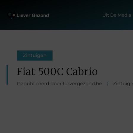
Uit De Media
Zintuigen
Fiat 500C Cabrio
Gepubliceerd door Lievergezond.be
Zintuig