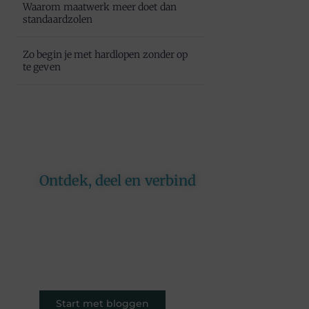
Waarom maatwerk meer doet dan
standaardzolen
Zo begin je met hardlopen zonder op
te geven
Ontdek, deel en verbind
Op ons platform komen
schrijvers en lezers samen. Van
opinies tot lifestyle – iedereen is
welkom. Deel jouw verhaal of
ontdek dat van een ander.
Start met bloggen