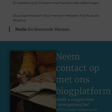
Zo versterk je je lichaam met functionele oefeningen
Duurzaamheid en Stijl met een Metalen Tuinhuis als
Blokhut
Media
En Beroemde Mensen
Neem
contact op
met ons
blogplatform
Heeft u vragen over
Lievergezond.be?
Wilt u meer weten over